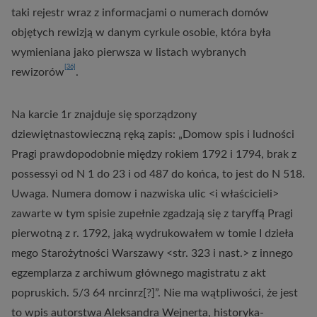
taki rejestr wraz z informacjami o numerach domów
objętych rewizją w danym cyrkule osobie, która była
wymieniana jako pierwsza w listach wybranych
[36]
rewizorów
.
Na karcie 1r znajduje się sporządzony
dziewiętnastowieczną ręką zapis: „Domow spis i ludności
Pragi prawdopodobnie między rokiem 1792 i 1794, brak z
possessyi od N 1 do 23 i od 487 do końca, to jest do N 518.
Uwaga. Numera domow i nazwiska ulic <i właścicieli>
zawarte w tym spisie zupełnie zgadzają się z taryffą Pragi
pierwotną z r. 1792, jaką wydrukowałem w tomie I dzieła
mego Starożytności Warszawy <str. 323 i nast.> z innego
egzemplarza z archiwum głównego magistratu z akt
popruskich. 5/3 64 nrcinrz[?]”. Nie ma wątpliwości, że jest
to wpis autorstwa Aleksandra Wejnerta, historyka-