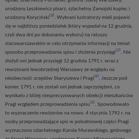
opisać szlachetny Puchalski, gminny Starej Warszawy,
urodzony Leszkiewicz pisarz, szlachetny Zamojski kupiec i
[18]
urodzony Koryciński
. Wybrani lustratorzy mieli pojawić
się w najbliższy poniedziałek (który wypadał na 12 grudnia,
czyli dwa dni po dokonaniu wyboru) na ratuszu
starowarszawskim w celu otrzymania informacji na temat
[19]
sposobu przeprowadzania spisu i złożenia przysięgi
. Nie
złożyli oni jednak przysięgi 12 grudnia 1791 r. wraz z
rewizorami lewobrzeżnej Warszawy ze względu na
[20]
nieobecność urzędów Skaryszewa i Pragi
. Jeszcze pod
koniec 1791 r. nie zostali oni jednak zaprzysiężeni, co
wynikało z bliżej niesprecyzowanych obiekcji mieszkańców
[21]
Pragi względem przeprowadzenia spisu
. Spowodowało
to wyznaczenie rewizorów na nowo. 4 stycznia 1792 r. na
osoby przeprowadzające spis w południowej części Pragi
wyznaczono szlachetnego Karola Murawskiego, gminnego