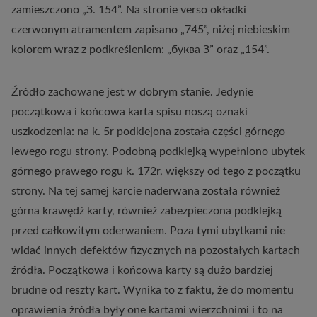
zamieszczono „З. 154”. Na stronie verso okładki
czerwonym atramentem zapisano „745”, niżej niebieskim
kolorem wraz z podkreśleniem: „буква З” oraz „154”.
Źródło zachowane jest w dobrym stanie. Jedynie
początkowa i końcowa karta spisu noszą oznaki
uszkodzenia: na k. 5r podklejona została części górnego
lewego rogu strony. Podobną podklejką wypełniono ubytek
górnego prawego rogu k. 172r, większy od tego z początku
strony. Na tej samej karcie naderwana została również
górna krawędź karty, również zabezpieczona podklejką
przed całkowitym oderwaniem. Poza tymi ubytkami nie
widać innych defektów fizycznych na pozostałych kartach
źródła. Początkowa i końcowa karty są dużo bardziej
brudne od reszty kart. Wynika to z faktu, że do momentu
oprawienia źródła były one kartami wierzchnimi i to na