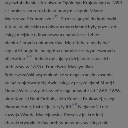
wykształciło się z Archiwum Ogólnego Krajowego) w 1893
r. i umieszczona została w nowym zespole Miasto
[45]
Warszawa-Ekonomiczne
. Pozostającymi do końcówki
XIX w. w miejskim archiwum materiałami były pozostałe
księgi miejskie o finansowym charakterze i zbiór
nieokreślonych dokumentów. Materiały te miały być
zepsute i pogniłe, na ogół w charakterze wymieszanych
[46]
plików kart
. Jednak opisujący dzieje warszawskich
archiwów w 1878 r. Franciszek Maksymilian
Sobieszczański wspominał, że w magistrackim zasobie
wciąż znajdowały się dwie księgi z przywilejami Starej i
Nowej Warszawy, dziewięć ksiąg uchwał z lat 1669–1696,
akta Komisji Boni Ordinis, akta Komisji Brukowej, księgi
[47]
ekonomiczne, lustracje, taryfy itd.
Niejasności nie
rozwija Wanda Maciejewska. Passus z jej krótkiej
charakterystyki losów archiwum warszawskiego nie