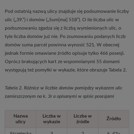
Pod ostatnią nazwą ulicy znajduje się podsumowanie liczby
ulic („39.”) i domów („Sum[ma] 518”). O ile liczba ulic w
podsumowaniu zgadza się z liczbą wymienionych ulic, o
tyle liczba domów już nie. Po zsumowaniu podanych liczb
domów suma parcel powinna wynosić 521. W obecnej
jednak formie omawiane źródło opisuje tylko 466 posesji.
Oprócz brakujących kart ze wspomnianymi 55 domami
występują też pomyłki w wykazie, które obrazuje Tabela 2.
Tabela 2. Różnice w liczbie domów pomiędzy wykazem ulic
zamieszczonym na k. 3r a opisanymi w spisie posesjami
Nazwa
Liczba w
Liczba w
Źródło
ulicy
wykazie
źródle
Strzelecka
3
2
k. 42v