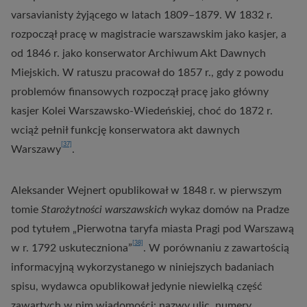
varsavianisty żyjącego w latach 1809–1879. W 1832 r.
rozpoczął pracę w magistracie warszawskim jako kasjer, a
od 1846 r. jako konserwator Archiwum Akt Dawnych
Miejskich. W ratuszu pracował do 1857 r., gdy z powodu
problemów finansowych rozpoczął pracę jako główny
kasjer Kolei Warszawsko-Wiedeńskiej, choć do 1872 r.
wciąż pełnił funkcję konserwatora akt dawnych
[37]
Warszawy
.
Aleksander Wejnert opublikował w 1848 r. w pierwszym
tomie
Starożytności warszawskich
wykaz domów na Pradze
pod tytułem „Pierwotna taryfa miasta Pragi pod Warszawą
[38]
w r. 1792 uskuteczniona”
. W porównaniu z zawartością
informacyjną wykorzystanego w niniejszych badaniach
spisu, wydawca opublikował jedynie niewielką część
zawartych w nim wiadomości: nazwy ulic, numery