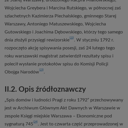
ze Starej Warszawy, urodzonego Kacpra Mianowskiego,
Wojciecha Greybera i Marcina Rutskiego, w północnej zaś
szlachetnych Kazimierza Piechalskiego, gminnego Starej
Warszawy, Antoniego Matuszewskiego, Wojciecha
Gutowskiego i Joachima Dębowskiego, którzy tego samego
[22]
dnia złożyli przysięgi rewizorskie
. W styczniu 1792 r.
rozpoczęto akcję spisywania posesji, zaś 24 lutego tego
roku warszawski magistrat zatwierdził rezultaty spisu i
polecił wysłanie protokołów spisu do Komisji Policji
[23]
Obojga Narodów
.
II.2. Opis źródłoznawczy
„Spis domów i ludności Pragi z roku 1792” przechowywany
jest w Archiwum Głównym Akt Dawnych w Warszawie w
zespole Księgi miejskie Warszawa – Ekonomiczne pod
[24]
sygnaturą 745
. Jest to czwarta część przeprowadzonej w