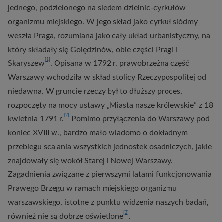
jednego, podzielonego na siedem dzielnic-cyrkułów
organizmu miejskiego. W jego skład jako cyrkuł siódmy
weszła Praga, rozumiana jako cały układ urbanistyczny, na
który składały się Golędzinów, obie części Pragi i
[1]
Skaryszew
. Opisana w 1792 r. prawobrzeżna część
Warszawy wchodziła w skład stolicy Rzeczypospolitej od
niedawna. W gruncie rzeczy był to dłuższy proces,
rozpoczęty na mocy ustawy „Miasta nasze królewskie” z 18
[2]
kwietnia 1791 r.
Pomimo przyłączenia do Warszawy pod
koniec XVIII w., bardzo mało wiadomo o dokładnym
przebiegu scalania wszystkich jednostek osadniczych, jakie
znajdowały się wokół Starej i Nowej Warszawy.
Zagadnienia związane z pierwszymi latami funkcjonowania
Prawego Brzegu w ramach miejskiego organizmu
warszawskiego, istotne z punktu widzenia naszych badań,
[3]
również nie są dobrze oświetlone
.