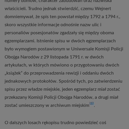
numery domów, charakter zabudowań oraz nazwiska
właścicieli. Trudno jednak stwierdzić, czemu Wejnert
domniemywał, że spis ten powstał między 1792 a 1794 r.,
skoro wszystkie informacje odnośnie nazw ulic i
personaliów posesjonatów zgadzały się między oboma
egzemplarzami. Istnienie spisu w dwóch egzemplarzach
było wymogiem postawionym w Uniwersale Komisji Policji
Obojga Narodów z 29 listopada 1791 r. w dwóch
artykułach, w których mówiono o przygotowaniu dwóch
„książek” do przeprowadzenia rewizji i oddaniu dwóch
jednakowych protokołów. Spośród tych, po zatwierdzeniu
spisu przez władze miejskie, jeden egzemplarz miał zostać
przekazany Komisji Policji Obojga Narodów, a drugi miał
[40]
zostać umieszczony w archiwum miejskim
.
O dalszych losach rękopisu trudno powiedzieć coś