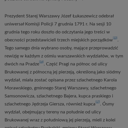
Prezydent Starej Warszawy Józef Łukaszewicz odebrał
uniwersał Komisji Policji 7 grudnia 1791 r. Na sesji 10
grudnia tego roku doszło do odczytania jego treści w
[15]
obecności przedstawicieli trzech miejskich porządków
.
Tego samego dnia wybrano osoby, mające przeprowadzić
rewizję w każdym z ośmiu warszawskich wydziałów, w tym
[16]
dwóch na Pradze
. Część Pragi na północ od ulicy
Brukowanej z północną jej pierzeją, określoną jako siódmy
wydział, miała zostać opisana przez szlachetnego Karola
Morawskiego, gminnego Starej Warszawy, szlachetnego
Samsonowicza, szlachetnego Bajera, kupca praskiego i
[17]
szlachetnego Jędrzeja Giersza, również kupca
. Ósmy
wydział, obejmujący tereny na południe od ulicy
Brukowanej wraz z południową jej pierzeją, mieli z kolei