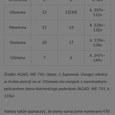
k. 107v–
Olszowa
12
11[30]
112v
k. 128v–
Niewinna
11
14
132v
k. 133v–
Słodowa
20
17
138v
k. 147v–
Gliniana
7
6
149v
Źródło: AGAD, WE 745. Oprac. J. Suproniuk. Uwaga: różnica
w liczbie posesji na ul. Olszowej ma związek z ewentualnym
policzeniem domu Kotowskiego podwójnie (AGAD, WE 745, k.
110v)
Należy także zaznaczyć, że domy oznaczone numerami 470