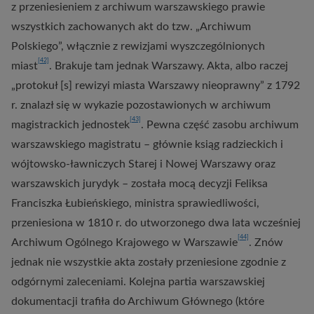
z przeniesieniem z archiwum warszawskiego prawie
wszystkich zachowanych akt do tzw. „Archiwum
Polskiego”, włącznie z rewizjami wyszczególnionych
[42]
miast
. Brakuje tam jednak Warszawy. Akta, albo raczej
„protokuł [s] rewizyi miasta Warszawy nieoprawny” z 1792
r. znalazł się w wykazie pozostawionych w archiwum
[43]
magistrackich jednostek
. Pewna część zasobu archiwum
warszawskiego magistratu – głównie ksiąg radzieckich i
wójtowsko-ławniczych Starej i Nowej Warszawy oraz
warszawskich jurydyk – została mocą decyzji Feliksa
Franciszka Łubieńskiego, ministra sprawiedliwości,
przeniesiona w 1810 r. do utworzonego dwa lata wcześniej
[44]
Archiwum Ogólnego Krajowego w Warszawie
. Znów
jednak nie wszystkie akta zostały przeniesione zgodnie z
odgórnymi zaleceniami. Kolejna partia warszawskiej
dokumentacji trafiła do Archiwum Głównego (które