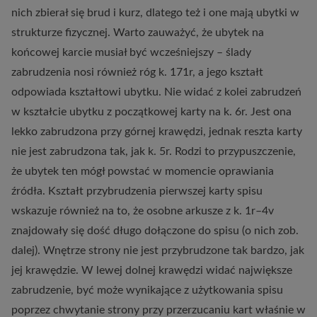
nich zbierał się brud i kurz, dlatego też i one mają ubytki w
strukturze fizycznej. Warto zauważyć, że ubytek na
końcowej karcie musiał być wcześniejszy – ślady
zabrudzenia nosi również róg k. 171r, a jego kształt
odpowiada kształtowi ubytku. Nie widać z kolei zabrudzeń
w kształcie ubytku z początkowej karty na k. 6r. Jest ona
lekko zabrudzona przy górnej krawędzi, jednak reszta karty
nie jest zabrudzona tak, jak k. 5r. Rodzi to przypuszczenie,
że ubytek ten mógł powstać w momencie oprawiania
źródła. Kształt przybrudzenia pierwszej karty spisu
wskazuje również na to, że osobne arkusze z k. 1r–4v
znajdowały się dość długo dołączone do spisu (o nich zob.
dalej). Wnętrze strony nie jest przybrudzone tak bardzo, jak
jej krawędzie. W lewej dolnej krawędzi widać największe
zabrudzenie, być może wynikające z użytkowania spisu
poprzez chwytanie strony przy przerzucaniu kart właśnie w