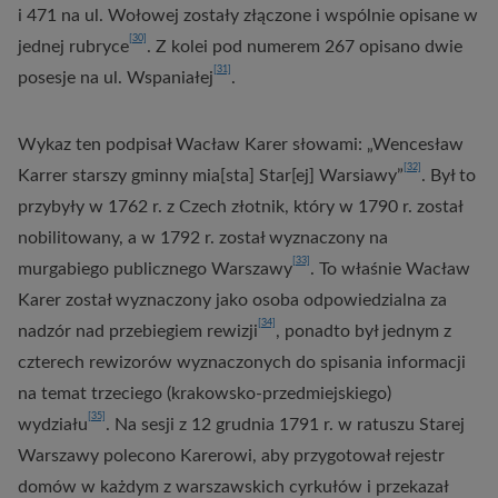
i 471 na ul. Wołowej zostały złączone i wspólnie opisane w
[30]
jednej rubryce
. Z kolei pod numerem 267 opisano dwie
[31]
posesje na ul. Wspaniałej
.
Wykaz ten podpisał Wacław Karer słowami: „Wencesław
[32]
Karrer starszy gminny mia[sta] Star[ej] Warsiawy”
. Był to
przybyły w 1762 r. z Czech złotnik, który w 1790 r. został
nobilitowany, a w 1792 r. został wyznaczony na
[33]
murgabiego publicznego Warszawy
. To właśnie Wacław
Karer został wyznaczony jako osoba odpowiedzialna za
[34]
nadzór nad przebiegiem rewizji
, ponadto był jednym z
czterech rewizorów wyznaczonych do spisania informacji
na temat trzeciego (krakowsko-przedmiejskiego)
[35]
wydziału
. Na sesji z 12 grudnia 1791 r. w ratuszu Starej
Warszawy polecono Karerowi, aby przygotował rejestr
domów w każdym z warszawskich cyrkułów i przekazał