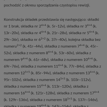
pochodzić z okresu sporządzania czystopisu rewizji.
Konstrukcja składek przedstawia się następująco: składki
4+4
4+4
nr 1 brak, składka nr 2
(k. 5r–12v), składka nr 3
(k.
4+4
4+4
13r–20v), składka nr 4
(k. 21r–28v), składka nr 5
(k.
2+2
29r–36r), składka nr 6
(k. 37r–40v), kolejna składka bez
2+2
4+4
numeru
(k. 41r–44v), składka z numerem 7
(k. 45r–
4+4
52v), składka z numerem 8
(k. 53r–60v), składka z
4+4
4+4
numerem 9
(k. 61r–68v), składka z numerem 10
(k.
4+4
69r–76v), składka z numerem 11
(k. 77r–84v), składka z
5+5
4+4
numerem 12
(k. 85r–94v), składka z numerem 13
(k.
5+5
95r–102v), składka z numerem 14
(k. 103r–112v),
4+4
składka z numerem 15
(k. 113r–120v), składka z
4+4
4+4
numerem 16
(k. 121r–128v), składka z numerem 17
5+5
(k. 129r–136v), składka z numerem 18
(k. 137r–146v),
4+4
składka z numerem 19
(k. 147r–154v), składka z