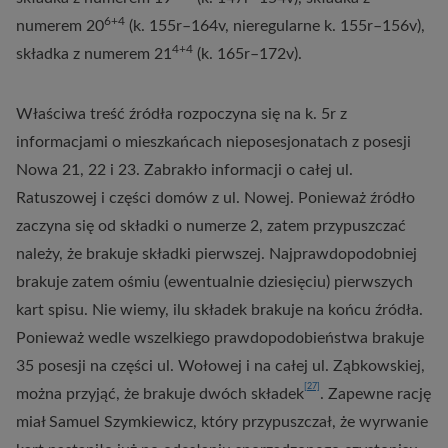
6+4
numerem 20
(k. 155r–164v, nieregularne k. 155r–156v),
4+4
składka z numerem 21
(k. 165r–172v).
Właściwa treść źródła rozpoczyna się na k. 5r z
informacjami o mieszkańcach nieposesjonatach z posesji
Nowa 21, 22 i 23. Zabrakło informacji o całej ul.
Ratuszowej i części domów z ul. Nowej. Ponieważ źródło
zaczyna się od składki o numerze 2, zatem przypuszczać
należy, że brakuje składki pierwszej. Najprawdopodobniej
brakuje zatem ośmiu (ewentualnie dziesięciu) pierwszych
kart spisu. Nie wiemy, ilu składek brakuje na końcu źródła.
Ponieważ wedle wszelkiego prawdopodobieństwa brakuje
35 posesji na części ul. Wołowej i na całej ul. Ząbkowskiej,
[27]
można przyjąć, że brakuje dwóch składek
. Zapewne rację
miał Samuel Szymkiewicz, który przypuszczał, że wyrwanie