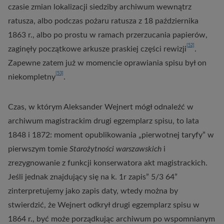
czasie zmian lokalizacji siedziby archiwum wewnątrz
ratusza, albo podczas pożaru ratusza z 18 października
1863 r., albo po prostu w ramach przerzucania papierów,
[52]
zaginęły początkowe arkusze praskiej części rewizji
.
Zapewne zatem już w momencie oprawiania spisu był on
[53]
niekompletny
.
Czas, w którym Aleksander Wejnert mógł odnaleźć w
archiwum magistrackim drugi egzemplarz spisu, to lata
1848 i 1872: moment opublikowania „pierwotnej taryfy” w
pierwszym tomie
Starożytności warszawskich
i
zrezygnowanie z funkcji konserwatora akt magistrackich.
Jeśli jednak znajdujący się na k. 1r zapis” 5/3 64”
zinterpretujemy jako zapis daty, wtedy można by
stwierdzić, że Wejnert odkrył drugi egzemplarz spisu w
1864 r., być może porządkując archiwum po wspomnianym