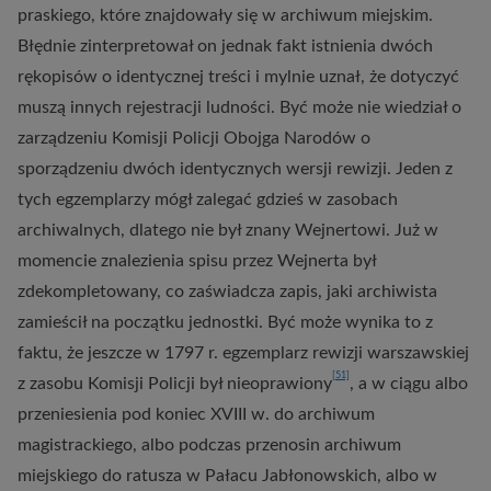
praskiego, które znajdowały się w archiwum miejskim.
Błędnie zinterpretował on jednak fakt istnienia dwóch
rękopisów o identycznej treści i mylnie uznał, że dotyczyć
muszą innych rejestracji ludności. Być może nie wiedział o
zarządzeniu Komisji Policji Obojga Narodów o
sporządzeniu dwóch identycznych wersji rewizji. Jeden z
tych egzemplarzy mógł zalegać gdzieś w zasobach
archiwalnych, dlatego nie był znany Wejnertowi. Już w
momencie znalezienia spisu przez Wejnerta był
zdekompletowany, co zaświadcza zapis, jaki archiwista
zamieścił na początku jednostki. Być może wynika to z
faktu, że jeszcze w 1797 r. egzemplarz rewizji warszawskiej
[51]
z zasobu Komisji Policji był nieoprawiony
, a w ciągu albo
przeniesienia pod koniec XVIII w. do archiwum
magistrackiego, albo podczas przenosin archiwum
miejskiego do ratusza w Pałacu Jabłonowskich, albo w