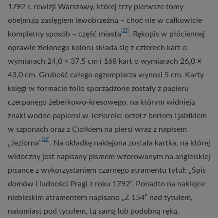
1792 r. rewizji Warszawy, której trzy pierwsze tomy
obejmują zasięgiem lewobrzeżną – choć nie w całkowicie
[25]
kompletny sposób – część miasta
. Rękopis w płóciennej
oprawie zielonego koloru składa się z czterech kart o
wymiarach 24,0 × 37,5 cm i 168 kart o wymiarach 26,0
×
43,0 cm. Grubość całego egzemplarza wynosi 5 cm. Karty
księgi w formacie folio sporządzone zostały z papieru
czerpanego żeberkowo-kresowego, na którym widnieją
znaki wodne papierni w Jeziornie: orzeł z berłem i jabłkiem
w szponach oraz z Ciołkiem na piersi wraz z napisem
[26]
„Jeziorna”
. Na okładkę naklejona została kartka, na której
widoczny jest napisany pismem wzorowanym na angielskiej
pisance z wykorzystaniem czarnego atramentu tytuł: „Spis
domów i ludności Pragi z roku 1792”. Ponadto na naklejce
niebieskim atramentem napisano „Z 154” nad tytułem,
natomiast pod tytułem, tą samą lub podobną ręką,