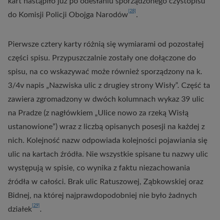
kart nastąpiło już po odesłaniu sporządzonego czystopisu
[28]
do Komisji Policji Obojga Narodów
.
Pierwsze cztery karty różnią się wymiarami od pozostałej
części spisu. Przypuszczalnie zostały one dołączone do
spisu, na co wskazywać może również sporządzony na k.
3/4v napis „Nazwiska ulic z drugiey strony Wisły”. Część ta
zawiera zgromadzony w dwóch kolumnach wykaz 39 ulic
na Pradze (z nagłówkiem „Ulice nowo za rzeką Wisłą
ustanowione”) wraz z liczbą opisanych posesji na każdej z
nich. Kolejność nazw odpowiada kolejności pojawiania się
ulic na kartach źródła. Nie wszystkie spisane tu nazwy ulic
występują w spisie, co wynika z faktu niezachowania
źródła w całości. Brak ulic Ratuszowej, Ząbkowskiej oraz
Bidnej, na której najprawdopodobniej nie było żadnych
[29]
działek
.