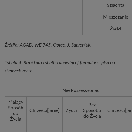
Szlachta
Mieszczanie
Żydzi
Źródło: AGAD, WE 745. Oprac. J. Suproniuk.
Tabela 4. Struktura tabeli stanowiącej formularz spisu na
stronach recto
Nie Possessyonaci
Maiący
Bez
Sposób
Chrześci[janie]
Żydzi
Sposobu
Chrześci[jan
do
do Życia
Życia