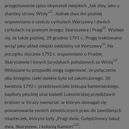
przygotowanie spisu obywateli miejskich „tak ztey, iako y
[7]
ztamtey strony Wisły”
. Jednak dwa dni później
wspomniano o sześciu cyrkułach Warszawy i dwóch
[8]
cyrkułach na prawym brzegu: Skaryszewa i Pragi
. Wydaje
się, że także później, 29 grudnia 1791 r., Pragę traktowano
[9]
wciąż jako układ miejski oddzielny od Warszawy
. Na
początku stycznia 1792 r. wspomniano o Pradze,
[10]
Skaryszewie i innych jurydykach położonych za Wisłą
.
Wskazane tu przypadki mogą sugerować, że połączenie
obu brzegów rzeki dalekie było od zakończonego. 30
kwietnia 1792 r. przedstawiciele biskupa kamienieckiego,
kapituły płockiej oraz Izabelli Lubomirskiej przedstawili
królowi w Straży memoriał, w którym domagali się
poszanowania swoich dziedzicznych praw do zawiślanych
miasteczek, którymi były „Pragi dwie, Golędzinowy takoż
[11]
dwa, Skaryszew, i kolonią Kamion”
.