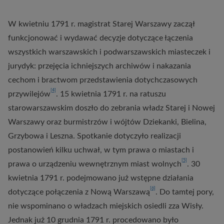
W kwietniu 1791 r. magistrat Starej Warszawy zaczął
funkcjonować i wydawać decyzje dotyczące łączenia
wszystkich warszawskich i podwarszawskich miasteczek i
jurydyk: przejęcia ichniejszych archiwów i nakazania
cechom i bractwom przedstawienia dotychczasowych
[4]
przywilejów
. 15 kwietnia 1791 r. na ratuszu
starowarszawskim doszło do zebrania władz Starej i Nowej
Warszawy oraz burmistrzów i wójtów Dziekanki, Bielina,
Grzybowa i Leszna. Spotkanie dotyczyło realizacji
postanowień kilku uchwał, w tym prawa o miastach i
[5]
prawa o urządzeniu wewnętrznym miast wolnych
. 30
kwietnia 1791 r. podejmowano już wstępne działania
[6]
dotyczące połączenia z Nową Warszawą
. Do tamtej pory,
nie wspominano o władzach miejskich osiedli zza Wisły.
Jednak już 10 grudnia 1791 r. procedowano było