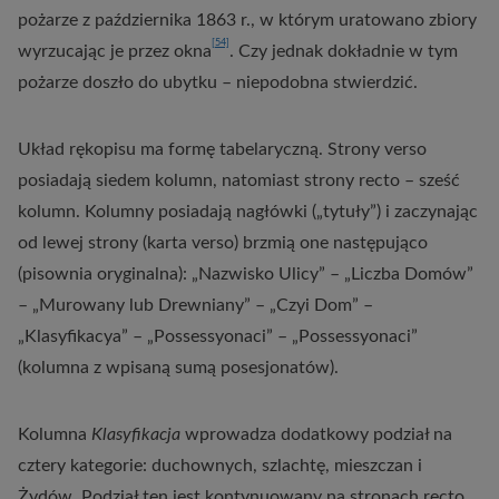
pożarze z października 1863 r., w którym uratowano zbiory
[54]
wyrzucając je przez okna
. Czy jednak dokładnie w tym
pożarze doszło do ubytku – niepodobna stwierdzić.
Układ rękopisu ma formę tabelaryczną. Strony verso
posiadają siedem kolumn, natomiast strony recto – sześć
kolumn. Kolumny posiadają nagłówki („tytuły”) i zaczynając
od lewej strony (karta verso) brzmią one następująco
(pisownia oryginalna): „Nazwisko Ulicy” – „Liczba Domów”
– „Murowany lub Drewniany” – „Czyi Dom” –
„Klasyfikacya” – „Possessyonaci” – „Possessyonaci”
(kolumna z wpisaną sumą posesjonatów).
Kolumna
Klasyfikacja
wprowadza dodatkowy podział na
cztery kategorie: duchownych, szlachtę, mieszczan i
Żydów. Podział ten jest kontynuowany na stronach recto,