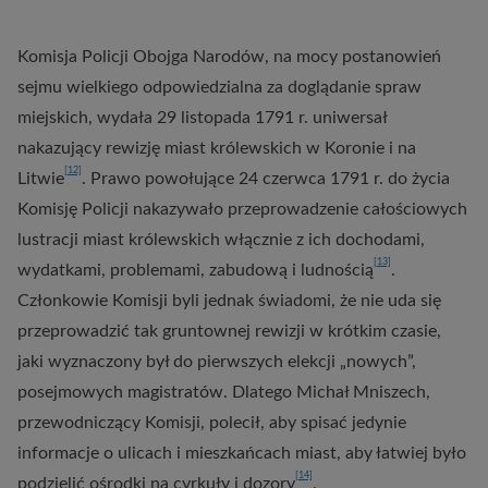
Komisja Policji Obojga Narodów, na mocy postanowień
sejmu wielkiego odpowiedzialna za doglądanie spraw
miejskich, wydała 29 listopada 1791 r. uniwersał
nakazujący rewizję miast królewskich w Koronie i na
[12]
Litwie
. Prawo powołujące 24 czerwca 1791 r. do życia
Komisję Policji nakazywało przeprowadzenie całościowych
lustracji miast królewskich włącznie z ich dochodami,
[13]
wydatkami, problemami, zabudową i ludnością
.
Członkowie Komisji byli jednak świadomi, że nie uda się
przeprowadzić tak gruntownej rewizji w krótkim czasie,
jaki wyznaczony był do pierwszych elekcji „nowych”,
posejmowych magistratów. Dlatego Michał Mniszech,
przewodniczący Komisji, polecił, aby spisać jedynie
informacje o ulicach i mieszkańcach miast, aby łatwiej było
[14]
podzielić ośrodki na cyrkuły i dozory
.