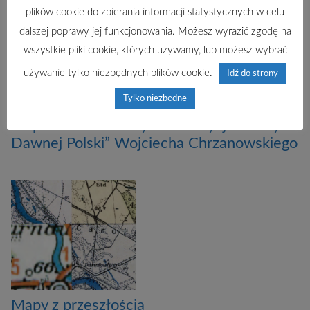
plików cookie do zbierania informacji statystycznych w celu
dalszej poprawy jej funkcjonowania. Możesz wyrazić zgodę na
wszystkie pliki cookie, których używamy, lub możesz wybrać
używanie tylko niezbędnych plików cookie.
Idź do strony
Tylko niezbędne
Mapa dla narodu. Cyfrowa edycja “Karty
Dawnej Polski” Wojciecha Chrzanowskiego
Mapy z przeszłością