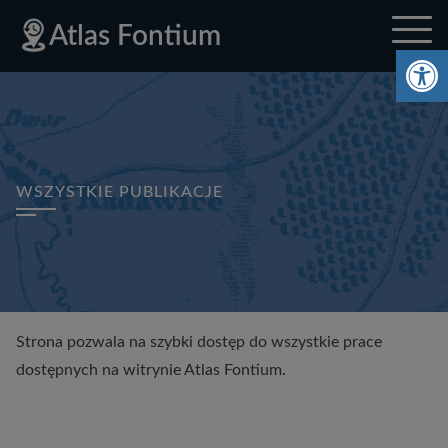
Deklaracja
Przejdź
Przejdź
Przejdź
Polityka
Mapa
Polityka
Mapa
Atlas Fontium
dostępności
do
do
do
prywatności
strony
prywatności
strony
Ot
menu
treści
stopki
głównego
WSZYSTKIE PUBLIKACJE
Strona pozwala na szybki dostęp do wszystkie prace
dostępnych na witrynie Atlas Fontium.