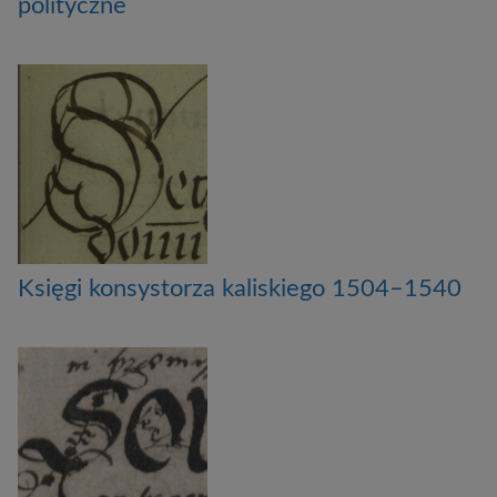
polityczne
Księgi konsystorza kaliskiego 1504–1540