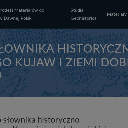
Źródeł i Materiałów do
Studia
Materiały
w Dawnej Polski
Geohistorica
SŁOWNIKA HISTORYCZ
O KUJAW I ZIEMI DOB
U
o słownika historyczno-