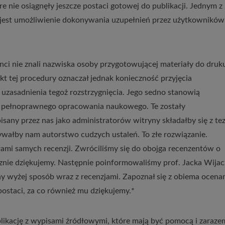
re nie osiągnęły jeszcze postaci gotowej do publikacji. Jednym z
 jest umożliwienie dokonywania uzupełnień przez użytkowników
ci nie znali nazwiska osoby przygotowującej materiały do druku
ekt tej procedury oznaczał jednak konieczność przyjęcia
uzasadnienia tegoż rozstrzygnięcia. Jego sedno stanowią
o pełnoprawnego opracowania naukowego. Te zostały
sany przez nas jako administratorów witryny składałby się z te
sywałby nam autorstwo cudzych ustaleń. To złe rozwiązanie.
ami samych recenzji. Zwróciliśmy się do obojga recenzentów o
ecznie dziękujemy. Następnie poinformowaliśmy prof. Jacka Wija
 wyżej sposób wraz z recenzjami. Zapoznał się z obiema ocenam
postaci, za co również mu dziękujemy.*
ikację z wypisami źródłowymi, które mają być pomocą i zaraze