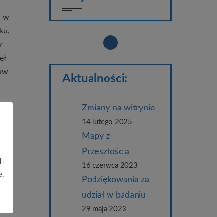
, w
ku,
y
eł
jaw
Aktualności:
Zmiany na witrynie
14 lutego 2025
Mapy z
ta
Przeszłością
yć
ch
16 czerwca 2023
nie
e.
Podziękowania za
udział w badaniu
29 maja 2023