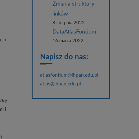
Zmiana struktury
linków
8 sierpnia 2022
DataAtlasFontium
, a
16 marca 2022
Napisz do nas:
z
atlasfontium@ihpan.edu.pl
,
atlas@ihpan.edu.pl
czkę
i i
m