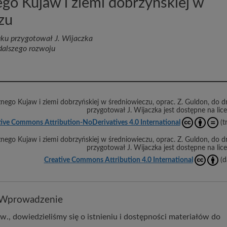
go Kujaw i ziemi dobrzyńskiej w
zu
uku przygotował J. Wijaczka
dalszego rozwoju
znego Kujaw i ziemi dobrzyńskiej w średniowieczu
,
oprac. Z. Guldon, do d
przygotował J. Wijaczka
jest dostępne na lice
ive Commons Attribution-NoDerivatives 4.0 International
(t
znego Kujaw i ziemi dobrzyńskiej w średniowieczu
,
oprac. Z. Guldon, do d
przygotował J. Wijaczka
jest dostępne na lice
Creative Commons Attribution 4.0 International
(d
Wprowadzenie
., dowiedzieliśmy się o istnieniu i dostępności materiałów do