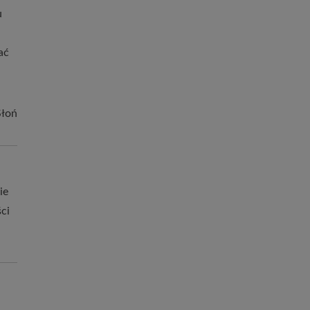
u
ać
Słoń
ie
ci