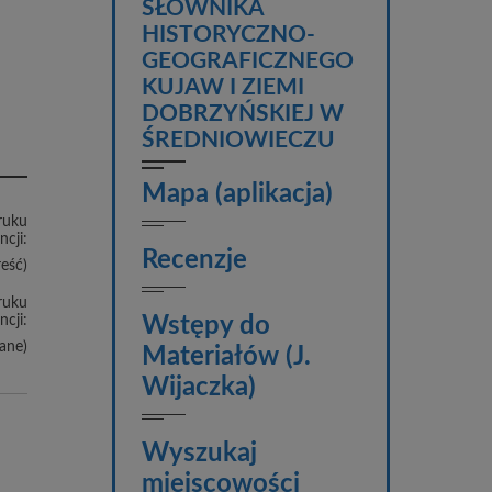
SŁOWNIKA
HISTORYCZNO-
GEOGRAFICZNEGO
KUJAW I ZIEMI
DOBRZYŃSKIEJ W
ŚREDNIOWIECZU
Mapa (aplikacja)
ruku
ncji:
Recenzje
reść)
ruku
ncji:
Wstępy do
ane)
Materiałów (J.
Wijaczka)
Wyszukaj
miejscowości