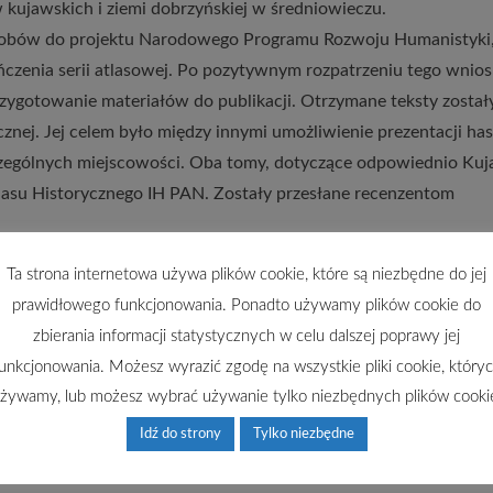
kujawskich i ziemi dobrzyńskiej w średniowieczu.
asobów do projektu Narodowego Programu Rozwoju Humanistyki
ńczenia serii atlasowej. Po pozytywnym rozpatrzeniu tego wnios
zygotowanie materiałów do publikacji. Otrzymane teksty został
znej. Jej celem było między innymi umożliwienie prezentacji has
czególnych miejscowości. Oba tomy, dotyczące odpowiednio Ku
Atlasu Historycznego IH PAN. Zostały przesłane recenzentom
Ta strona internetowa używa plików cookie, które są niezbędne do jej
 serii do zmiany planów. Materiały okazały się być materiałem
prawidłowego funkcjonowania. Ponadto używamy plików cookie do
ukończenia. Istotna była nie tyle ich niekompletność, oczywis
zbierania informacji statystycznych w celu dalszej poprawy jej
ię opisać zasięgu kwerendy. Tekst w żadnym wypadku nie mógł b
unkcjonowania. Możesz wyrazić zgodę na wszystkie pliki cookie, który
rdy naukowe. Jednocześnie nie ma żadnych szans na doprowadze
żywamy, lub możesz wybrać używanie tylko niezbędnych plików cooki
zych latach. Zarówno zobowiązania zawarte w projekcie, jak
Idź do strony
Tylko niezbędne
zentów wartość tej pracy przemawiały za jakąś formą jej
i. Taką możliwość otwiera dział „Prace w toku” na witrynie