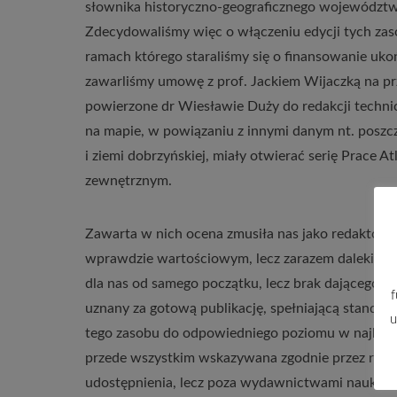
słownika historyczno-geograficznego województw 
Zdecydowaliśmy więc o włączeniu edycji tych z
ramach którego staraliśmy się o finansowanie uko
zawarliśmy umowę z prof. Jackiem Wijaczką na pr
powierzone dr Wiesławie Duży do redakcji technic
na mapie, w powiązaniu z innymi danym nt. posz
i ziemi dobrzyńskiej, miały otwierać serię Prace 
zewnętrznym.
Zawarta w nich ocena zmusiła nas jako redaktorów
wprawdzie wartościowym, lecz zarazem dalekim od 
dla nas od samego początku, lecz brak dającego s
f
uznany za gotową publikację, spełniającą standa
u
tego zasobu do odpowiedniego poziomu w najbliżs
przede wszystkim wskazywana zgodnie przez recen
udostępnienia, lecz poza wydawnictwami naukowym