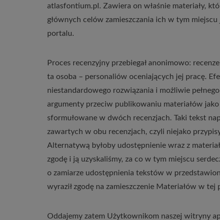
atlasfontium.pl. Zawiera on właśnie materiały, któ
głównych celów zamieszczania ich w tym miejscu
portalu.
Proces recenzyjny przebiegał anonimowo: recenzen
ta osoba – personaliów oceniających jej pracę. Ef
niestandardowego rozwiązania i możliwie pełnego 
argumenty przeciw publikowaniu materiałów jak
sformułowane w dwóch recenzjach. Taki tekst napi
zawartych w obu recenzjach, czyli niejako przypi
Alternatywą byłoby udostępnienie wraz z materiał
zgodę i ją uzyskaliśmy, za co w tym miejscu serd
o zamiarze udostępnienia tekstów w przedstawiony
wyraził zgodę na zamieszczenie Materiałów w tej 
Oddajemy zatem Użytkownikom naszej witryny apl