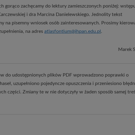
ch gorąco zachęcamy do lektury zamieszczonych poniżej: wstęp
Karczewskiej i dra Marcina Danielewskiego. Jednolity tekst
my na pisemny wniosek osób zainteresowanych. Prosimy kierow
zupełnienia, na adres
atlasfontium@ihpan.edu.pl
.
Marek 
riałów do udostępnionych plików PDF wprowadzono poprawki o
aseł, uzupełniono pojedyncze opuszczenia i przeniesiono błędn
ch części. Zmiany te w nie dotyczyły w żaden sposób samej treś