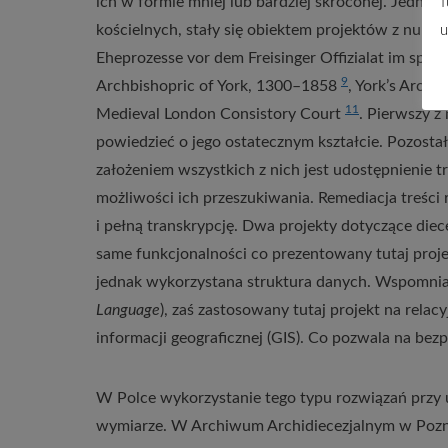
ich w formie mniej lub bardziej skróconej. Jednak 
f
kościelnych, stały się obiektem projektów z nurtu
u
Eheprozesse vor dem Freisinger Offizialat im späte
9
Archbishopric of York, 1300–1858
, York’s Archb
11
Medieval London Consistory Court
. Pierwszy z 
powiedzieć o jego ostatecznym kształcie. Pozosta
założeniem wszystkich z nich jest udostępnienie t
możliwości ich przeszukiwania. Remediacja treści
i pełną transkrypcję. Dwa projekty dotyczące diec
same funkcjonalności co prezentowany tutaj projek
jednak wykorzystana struktura danych. Wspomnian
Language
), zaś zastosowany tutaj projekt na rela
informacji geograficznej (GIS). Co pozwala na bez
W Polce wykorzystanie tego typu rozwiązań przy 
wymiarze. W Archiwum Archidiecezjalnym w Poznan