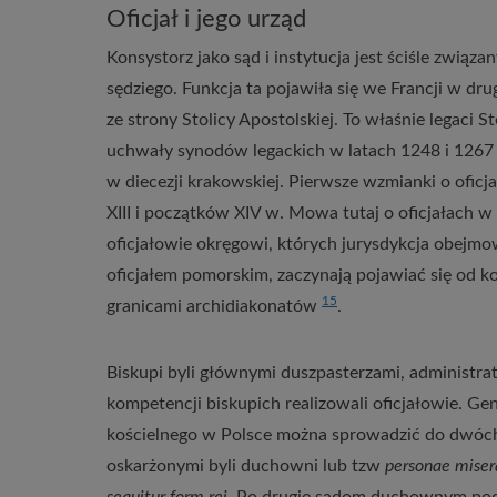
Oficjał i jego urząd
Konsystorz jako sąd i instytucja jest ściśle związ
sędziego. Funkcja ta pojawiła się we Francji w dr
ze strony Stolicy Apostolskiej. To właśnie legaci S
uchwały synodów legackich w latach 1248 i 1267 .
w diecezji krakowskiej. Pierwsze wzmianki o oficja
XIII i początków XIV w. Mowa tutaj o oficjałach w
oficjałowie okręgowi, których jurysdykcja obejmow
oficjałem pomorskim, zaczynają pojawiać się od ko
15
granicami archidiakonatów
.
Biskupi byli głównymi duszpasterzami, administrat
kompetencji biskupich realizowali oficjałowie. 
kościelnego w Polsce można sprowadzić do dwóc
oskarżonymi byli duchowni lub tzw
personae miser
sequitur form rei
. Po drugie sądom duchownym podl