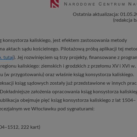
Ostatnia aktualizacja: 01.05.
(redakcja b
g konsystorza kaliskiego, jest efektem zastosowania metody
na aktach sądu kościelnego. Pilotażową próbą aplikacji tej meto
. tutaj
). Jej rozwinięciem są trzy projekty, finansowane z progr
gionu kaliskiego: ziemskich i grodzkich z przełomu XV i XVI w.
ku (w przygotowaniu) oraz właśnie ksiąg konsystorza kaliskiego.
eksacji ksiąg sądowych zostały już przedstawione w innych pra
Dokładniejsze założenia opracowania ksiąg konsystorza kaliskie
ublikacja obejmuje pięć ksiąg konsystorza kaliskiego z lat 1504–
cezjalnym we Włocławku pod sygnaturami:
504–1512, 222 kart)