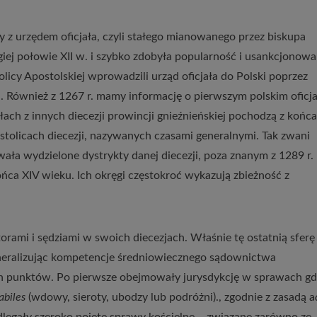
any z urzędem oficjała, czyli stałego mianowanego przez biskupa
ugiej połowie XII w. i szybko zdobyła popularność i usankcjonowa
tolicy Apostolskiej wprowadzili urząd oficjała do Polski poprzez
 Również z 1267 r. mamy informację o pierwszym polskim oficja
łach z innych diecezji prowincji gnieźnieńskiej pochodzą z końca
 stolicach diecezji, nazywanych czasami generalnymi. Tak zwani
ała wydzielone dystrykty danej diecezji, poza znanym z 1289 r.
ńca XIV wieku. Ich okręgi częstokroć wykazują zbieżność z
orami i sędziami w swoich diecezjach. Właśnie tę ostatnią sferę
Generalizując kompetencje średniowiecznego sądownictwa
h punktów. Po pierwsze obejmowały jurysdykcję w sprawach gd
abiles
(wdowy, sieroty, ubodzy lub podróżni)., zgodnie z zasadą a
egały szeroko pojęte sprawy kościelne – związane zarówno ze