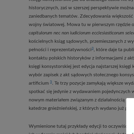
historycznych, zaś w szerszej perspektywie można st
zaniedbanych tematów. Zdecydowania większość d
wojny światowej. Mowa tu w pierwszym rzędzie
capitulorum nec non iudiciorum ecclesiasticorum sele
kościelnych ksiąg sądowych, przemieszanych z wyc
3
pełności i reprezentatywności
, które daje ta pu
kontaktu polskich historyków z informacjami z a
księgi konsystorskiej jest edycja najstarszej ksi
wybór zapisek z akt sądowych stołecznego konsys
5
artificium
. Te trzy pozycje zamykają większe w
spotkać się jedynie z wydawaniem pojedynczych 
nowym materiałem związanym z działalnością kon
katedrze gnieźnieńskiej, z których wydano już poj
Wymienione tutaj przykłady edycji to oczywiście 