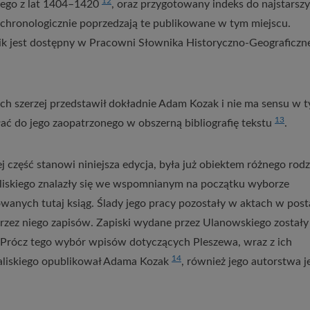
12
kiego z lat 1404–1420
, oraz przygotowany indeks do najstarsz
e chronologicznie poprzedzają te publikowane w tym miejscu.
Plik jest dostępny w Pracowni Słownika Historyczno-Geograficzn
ch szerzej przedstawił dokładnie Adam Kozak i nie ma sensu w 
13
łać do jego zaopatrzonego w obszerną bibliografię tekstu
.
j część stanowi niniejsza edycja, była już obiektem różnego rodz
liskiego znalazły się we wspomnianym na początku wyborze
anych tutaj ksiąg. Ślady jego pracy pozostały w aktach w post
rzez niego zapisów. Zapiski wydane przez Ulanowskiego zostały
’. Prócz tego wybór wpisów dotyczących Pleszewa, wraz z ich
14
kaliskiego opublikował Adama Kozak
, również jego autorstwa j