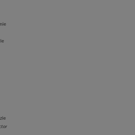
nie
le
zie
ctor