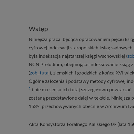
Wstęp
Niniejsza praca, będąca opracowaniem pięciu ksią
cyfrowej indeksacji staropolskich ksiąg sądowych 
była indeksacja najstarszej księgi wschowskiej (
zob
NCN Preludium, obejmujące indeksowanie ksiąg z re
(
zob
. tutaj
), ziemskich i grodzkich z końca XVI wie
Ogólne założenia i podstawy metody cyfrowej ind
1
i nie ma sensu ich tutaj szczegółowo powtarzać. 
zostaną przedstawione dalej w tekście. Niniejsza p
1539, przechowywanych obecnie w Archiwum Die
Akta Konsystorza Foralnego Kaliskiego 09 (lata 1