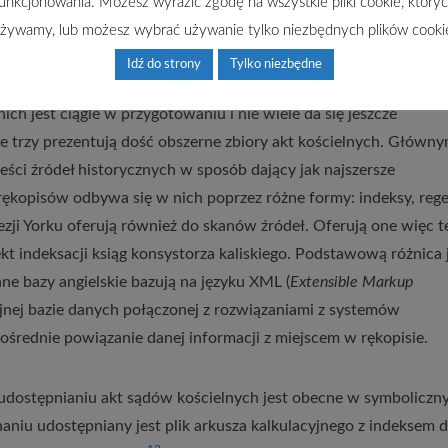
poza Polską księgi konsystorskie, czy szerzej materiały sądów
unkcjonowania. Możesz wyrazić zgodę na wszystkie pliki cookie, który
 humanistyki cyfrowej. Wymienić trzeba tutaj trzy projekty:
żywamy, lub możesz wybrać używanie tylko niezbędnych plików cooki
8
n Mittelalter
, Cause Papers in the Diocesan Courts of the
Idź do strony
Tylko niezbędne
10
ishops Registers Revealed
, Consistory: Testimony in the Late
nich jest ciągle w przygotowaniu i nie wiele da się jeszcze
łe trzy prezentują dość obszerne zbiory akt kościelnych. Główn
reści źródeł historycznych w sposób dający jak najszersze
 rękopisów odbywa się w nich poprzez różne formy: indeksy, reg
ezji Yorku oferują również do skanów źródeł. Oferują one więc t
t indeksacji ksiąg konsystorza kaliskiego. Podstawową różnica 
e bazy angielskie bazują na języku XML (
Extensible Markup
cyjnej bazie danych połączonej z rozwiązaniami z systemów
pośrednie powiązanie danej informacji z miejscem w rękopisie.
udostępnianiu akt sądów kościelnych jest obecne w symbolicz
iu udostępniany jest plik arkusza kalkulacyjnego z indeksem 