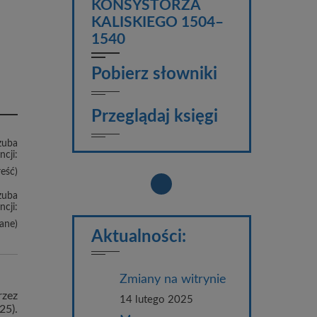
KONSYSTORZA
KALISKIEGO 1504–
1540
Pobierz słowniki
Przeglądaj księgi
zuba
ncji:
reść)
zuba
ncji:
ane)
Aktualności:
Zmiany na witrynie
rzez
14 lutego 2025
25).