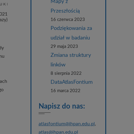
Mapy z
Przeszłością
2021
azy)
16 czerwca 2023
Podziękowania za
udział w badaniu
29 maja 2023
dy
Zmiana struktury
amu
linków
8 sierpnia 2022
cach
DataAtlasFontium
go
16 marca 2022
Napisz do nas:
atlasfontium@ihpan.edu.pl
,
atlas@ihpan.edu.pl