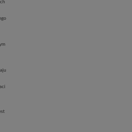
ych
ego
tym
aju
aci
est