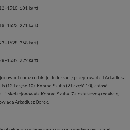
512–1518, 181 kart)
518–1522, 271 kart)
523–1528, 258 kart)
528–1539, 229 kart)
onowania oraz redakcję. Indeksację przeprowadzili Arkadiusz
s (13 i część 10), Konrad Szuba (9 i część 10), całość
ę 11 skolacjonowała Konrad Szuba. Za ostateczną redakcję,
dowiada Arkadiusz Borek.
były obiektem zainteresowań polskich wydawców źródeł