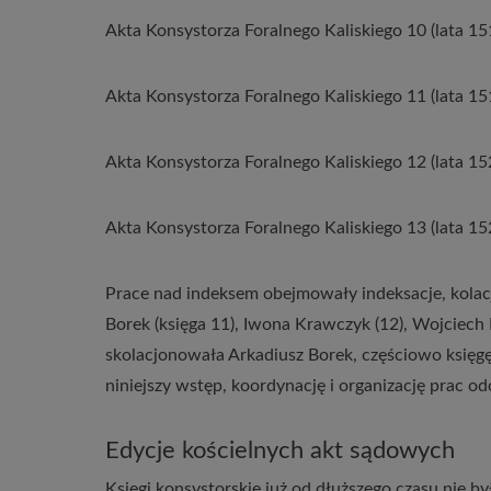
Akta Konsystorza Foralnego Kaliskiego 10 (lata 1
Akta Konsystorza Foralnego Kaliskiego 11 (lata 1
Akta Konsystorza Foralnego Kaliskiego 12 (lata 1
Akta Konsystorza Foralnego Kaliskiego 13 (lata 1
Prace nad indeksem obejmowały indeksacje, kolacj
Borek (księga 11), Iwona Krawczyk (12), Wojciech Li
skolacjonowała Arkadiusz Borek, częściowo księg
niniejszy wstęp, koordynację i organizację prac o
Edycje kościelnych akt sądowych
Księgi konsystorskie już od dłuższego czasu nie 