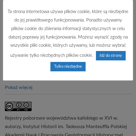
1582 r.
Ta strona internetowa używa plików cookie, które są niezbędne
Pokaż więcej
do jej prawidłowego funkcjonowania. Ponadto używamy
plików cookie do zbierania informacji statystycznych w celu
Rejestr poborowy powiatu kcyńskiego
dalszej poprawy jej funkcjonowania. Możesz wyrazić zgodę na
1583 r.
wszystkie pliki cookie, których używamy, lub możesz wybrać
Pokaż więcej
używanie tylko niezbędnych plików cookie.
Idź do strony
Tylko niezbędne
Rejestr poborowy powiatu kcyńskiego
1591 r.
Pokaż więcej
Rejestry poborowe województwa kaliskiego w XVI w.
autorzy,
Instytut Historii im. Tadeusza Manteuffla Polskiej
Akademii Nauk
i
Pracownia Geoinformacji Historycznej