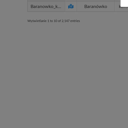
Baranowko_kls_kls
Baranówko
kalis
Wyświetlanie 1 to 10 of 2,147 entries