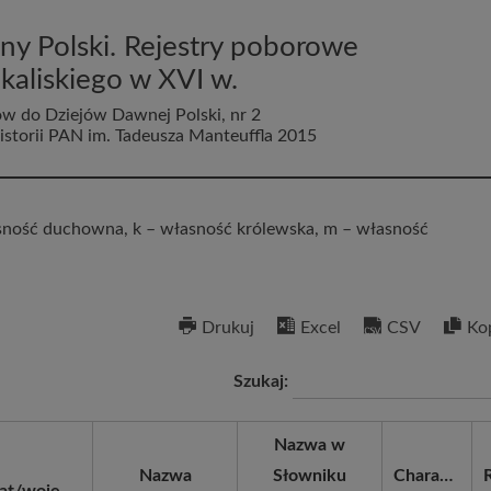
zny Polski. Rejestry poborowe
aliskiego w XVI w.
łów do Dziejów Dawnej Polski, nr 2
Historii PAN im. Tadeusza Manteuffla 2015
asność duchowna, k – własność królewska, m – własność
Drukuj
Excel
CSV
Ko
Szukaj:
Nazwa w
Nazwa
Słowniku
Charakter
Powiat/województwo