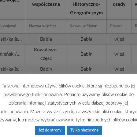
współczesna
Historyczno-
osady
Geograficznym
koniński/kaliskie
Babia
Babia
wieś
Kowalewo-
gnieźnieński/kaliskie
Babin
wieś
część
pyzdrski/kaliskie
Babin
Babin
wieś
pyzdrski/kaliskie
Babin
Babin
wieś
Ta strona internetowa używa plików cookie, które są niezbędne do jej
ki/kaliskie
Bachorzew
Bachorzew
wieś
prawidłowego funkcjonowania. Ponadto używamy plików cookie do
nakielski/kaliskie
Bądecz
Bądecz
wieś
zbierania informacji statystycznych w celu dalszej poprawy jej
unkcjonowania. Możesz wyrazić zgodę na wszystkie pliki cookie, który
nakielski/kaliskie
Bagienica
Bagienica
wieś
żywamy, lub możesz wybrać używanie tylko niezbędnych plików cooki
pyzdrski/kaliskie
Bagrowo
Bagrowo
wieś
Idź do strony
Tylko niezbędne
ki/kaliskie
Bąk
Bąkowo
wieś