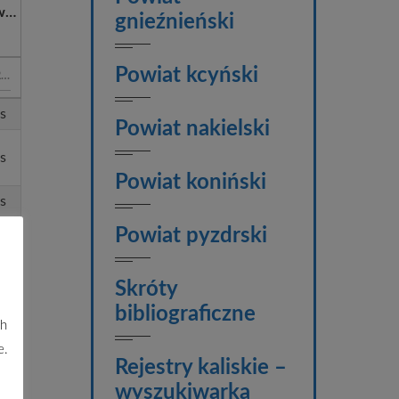
własności
gnieźnieński
Powiat kcyński
s
Powiat nakielski
s
Powiat koniński
s
s
Powiat pyzdrski
s
Skróty
s
bibliograficzne
ch
s
e.
s
Rejestry kaliskie –
s
wyszukiwarka