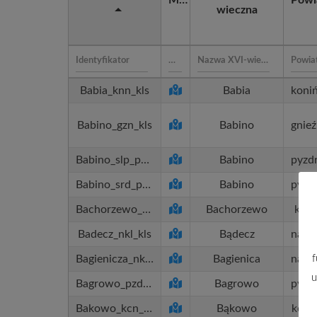
wieczna
Babia_knn_kls
Babia
Babino_gzn_kls
Babino
Babino_slp_pzd_kls
Babino
Babino_srd_pzd_kls
Babino
Bachorzewo_kls_kls
Bachorzewo
kalis
Badecz_nkl_kls
Bądecz
f
Bagienicza_nkl_kls
Bagienica
u
Bagrowo_pzd_kls
Bagrowo
Bakowo_kcn_kls
Bąkowo
kcyńs