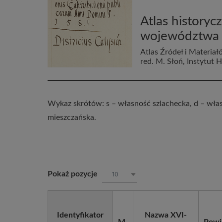
Atlas historyc
województwa k
Atlas Źródeł i Materia
red. M. Słoń, Instytut 
Wykaz skrótów: s – własność szlachecka, d – wł
mieszczańska.
Pokaż pozycje
10
Identyfikator
Nazwa XVI-
Mapa