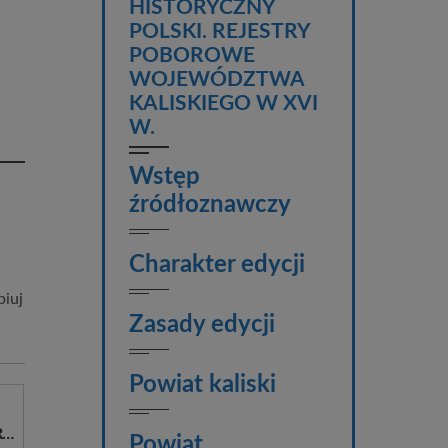
HISTORYCZNY
POLSKI. REJESTRY
POBOROWE
WOJEWÓDZTWA
KALISKIEGO W XVI
W.
Wstęp
źródłoznawczy
Charakter edycji
piuj
Zasady edycji
Powiat kaliski
Rodzaj
Powiat