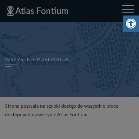
Deklaracja
Przejdź
Przejdź
Przejdź
Polityka
Mapa
Polityka
Mapa
Atlas Fontium
dostępności
do
do
do
prywatności
strony
prywatności
strony
Ot
menu
treści
stopki
głównego
WSZYSTKIE PUBLIKACJE
Strona pozwala na szybki dostęp do wszystkie prace
dostępnych na witrynie Atlas Fontium.