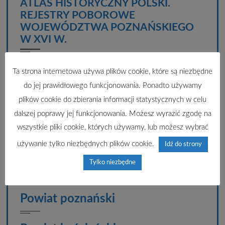
ATLAS HISTORYCZNY POLSKI.
REJESTRY POBOROWE
WOJEWÓDZTWA POZNAŃSKIEGO
W XVI W.
Wstęp źródłoznawczy
Ta strona internetowa używa plików cookie, które są niezbędne
do jej prawidłowego funkcjonowania. Ponadto używamy
Charakter edycji
plików cookie do zbierania informacji statystycznych w celu
dalszej poprawy jej funkcjonowania. Możesz wyrazić zgodę na
Zasady edycji
wszystkie pliki cookie, których używamy, lub możesz wybrać
używanie tylko niezbędnych plików cookie.
Idź do strony
Wyszukiwarka - rejestry
Tylko niezbędne
poznańskie
Powiat poznański