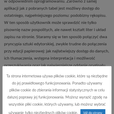
w odpowiednim oprogramowaniu. Zarówno z samej
aplikacji jak z pobranych tabel jest możliwy dostęp do
ostatniego, najpełniejszego poziomu: podobizny rękopisu.
W ten sposób użytkownik może sprawdzić nie tylko
pisownię nazw pospolitych, ale nawet kształt liter i układ
zapisu na stronie. Staramy się w ten sposób połączyć dwa
pryncypia sztuki edytorskiej, zwykle trudne do połączenia
przy edycji papierowej: jak najłatwiejszy dostęp do danych,
ich tłumaczenia, wstępna interpretacja i możliwość
przeszukiwania oraz jak najwierniejsze oddanie oryginału.
Należy też zaznaczyć, że istotę przekazu źródłowego
Ta strona internetowa używa plików cookie, które są niezbędne
dostrzegamy w rejestracji wpłat: w związku z tym w
do jej prawidłowego funkcjonowania. Ponadto używamy
kolumnach liczbowych umieszczane są tylko dane oddające
plików cookie do zbierania informacji statystycznych w celu
stan wpłat, nie ma natomiast elementów wzmiankowanych
dalszej poprawy jej funkcjonowania. Możesz wyrazić zgodę na
jako zwolnione od podatku, np. łany puste w latach, gdy
wszystkie pliki cookie, których używamy, lub możesz wybrać
nie były one opodatkowane.
używanie tylko niezbędnych plików cookie.
Idź do strony