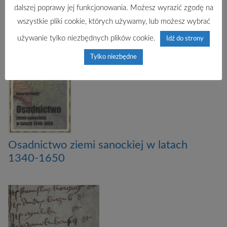
geograficznego Kujaw i ziemi dobrzyńskiej
dalszej poprawy jej funkcjonowania. Możesz wyrazić zgodę na
w średniowieczu
wszystkie pliki cookie, których używamy, lub możesz wybrać
używanie tylko niezbędnych plików cookie.
Idź do strony
Tylko niezbędne
Osadnictwo ziemi sanockiej w latach
1340-1650