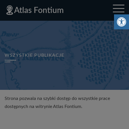
Deklaracja
Przejdź
Przejdź
Przejdź
Polityka
Mapa
Polityka
Mapa
Atlas Fontium
dostępności
do
do
do
prywatności
strony
prywatności
strony
Ot
menu
treści
stopki
głównego
WSZYSTKIE PUBLIKACJE
Strona pozwala na szybki dostęp do wszystkie prace
dostępnych na witrynie Atlas Fontium.