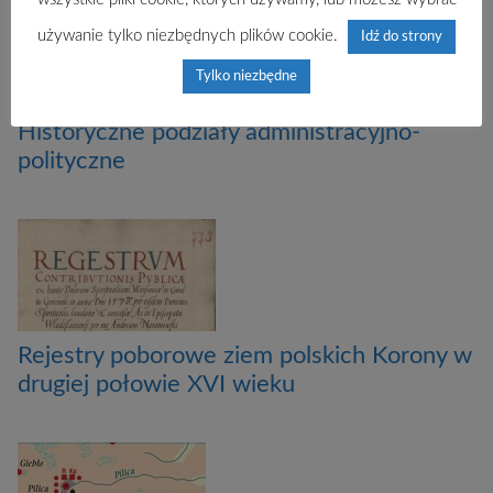
używanie tylko niezbędnych plików cookie.
Idź do strony
Tylko niezbędne
Historyczne podziały administracyjno-
polityczne
Rejestry poborowe ziem polskich Korony w
drugiej połowie XVI wieku