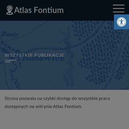
Deklaracja
Przejdź
Przejdź
Przejdź
Polityka
Mapa
Polityka
Mapa
Atlas Fontium
dostępności
do
do
do
prywatności
strony
prywatności
strony
Ot
menu
treści
stopki
głównego
WSZYSTKIE PUBLIKACJE
Strona pozwala na szybki dostęp do wszystkie prace
dostępnych na witrynie Atlas Fontium.