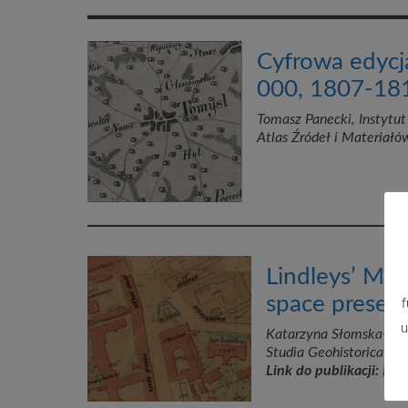
Cyfrowa edycj
000, 1807-18
Tomasz Panecki, Instytut
Atlas Źródeł i Materiałó
Lindleys’ Ma
space preserv
f
u
Katarzyna Słomska-Prze
Studia Geohistorica 11
Link do publikacji:
htt