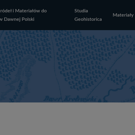
Źródeł i Materiałów do
Studia
Materiały
w Dawnej Polski
Geohistorica