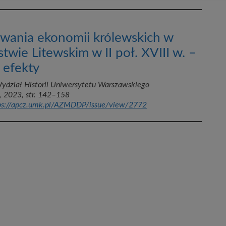
wania ekonomii królewskich w
twie Litewskim w II poł. XVIII w. –
 efekty
ydział Historii Uniwersytetu Warszawskiego
, 2023, str. 142–158
ps://apcz.umk.pl/AZMDDP/issue/view/2772