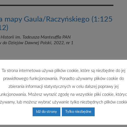
a mapy Gaula/Raczyńskiego (1:125
12)
 Historii im. Tadeusza Manteuffla PAN
w do Dziejów Dawnej Polski, 2022, nr 1
Ta strona internetowa używa plików cookie, które są niezbędne do jej
prawidłowego funkcjonowania. Ponadto używamy plików cookie do
p of Warsaw (1:2,500) and urban
zbierania informacji statystycznych w celu dalszej poprawy jej
ation
unkcjonowania. Możesz wyrazić zgodę na wszystkie pliki cookie, który
żywamy, lub możesz wybrać używanie tylko niezbędnych plików cooki
ch, Instytut Historii im. Tadeusza Manteuffla PAN
, 2023, str. 159–182
Idź do strony
Tylko niezbędne
ps://apcz.umk.pl/AZMDDP/issue/view/2772