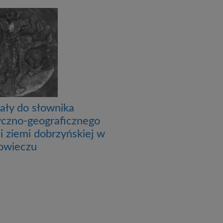
ały do słownika
yczno-geograficznego
i ziemi dobrzyńskiej w
owieczu