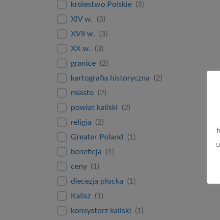
królestwo Polskie
(
3
)
XIV w.
(
3
)
XVII w.
(
3
)
XX w.
(
3
)
granice
(
2
)
kartografia historyczna
(
2
)
miasto
(
2
)
powiat kaliski
(
2
)
religia
(
2
)
f
Greater Poland
(
1
)
u
beneficja
(
1
)
ceny
(
1
)
diecezja płocka
(
1
)
Kalisz
(
1
)
konsystorz kaliski
(
1
)