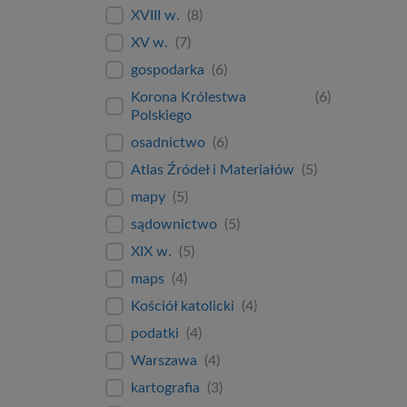
XVIII w.
(
8
)
XV w.
(
7
)
gospodarka
(
6
)
Korona Królestwa
(
6
)
Polskiego
osadnictwo
(
6
)
Atlas Źródeł i Materiałów
(
5
)
mapy
(
5
)
sądownictwo
(
5
)
XIX w.
(
5
)
maps
(
4
)
Kościół katolicki
(
4
)
podatki
(
4
)
Warszawa
(
4
)
kartografia
(
3
)