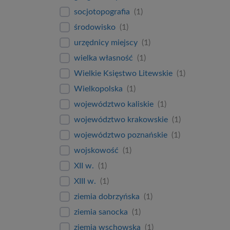
socjotopografia
(
1
)
środowisko
(
1
)
urzędnicy miejscy
(
1
)
wielka własność
(
1
)
Wielkie Księstwo Litewskie
(
1
)
Wielkopolska
(
1
)
województwo kaliskie
(
1
)
województwo krakowskie
(
1
)
województwo poznańskie
(
1
)
wojskowość
(
1
)
XII w.
(
1
)
XIII w.
(
1
)
ziemia dobrzyńska
(
1
)
ziemia sanocka
(
1
)
ziemia wschowska
(
1
)