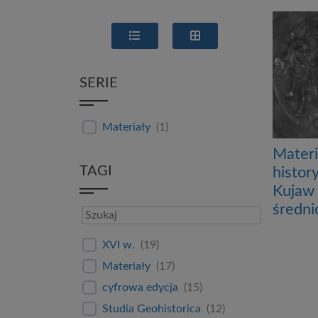
SERIE
Materiały
(
1
)
Materi
TAGI
histor
Kujaw 
średni
XVI w.
(
19
)
Materiały
(
17
)
cyfrowa edycja
(
15
)
Studia Geohistorica
(
12
)