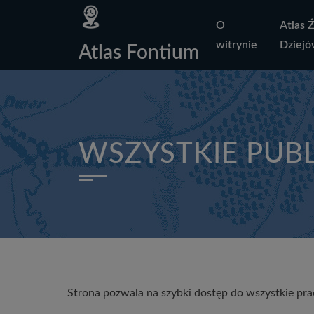
Deklaracja
Przejdź
Przejdź
Przejdź
Polityka
Mapa
Polityka
Mapa
O
Atlas 
dostępności
do
do
do
prywatności
strony
prywatności
strony
witrynie
Dziejó
menu
treści
stopki
Atlas Fontium
głównego
WSZYSTKIE PUBL
Strona pozwala na szybki dostęp do wszystkie pra