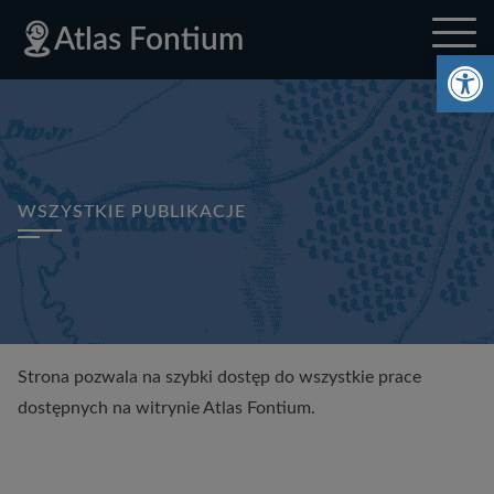
Deklaracja
Przejdź
Przejdź
Przejdź
Polityka
Mapa
Polityka
Mapa
Atlas Fontium
dostępności
do
do
do
prywatności
strony
prywatności
strony
Ot
menu
treści
stopki
głównego
WSZYSTKIE PUBLIKACJE
Strona pozwala na szybki dostęp do wszystkie prace
dostępnych na witrynie Atlas Fontium.