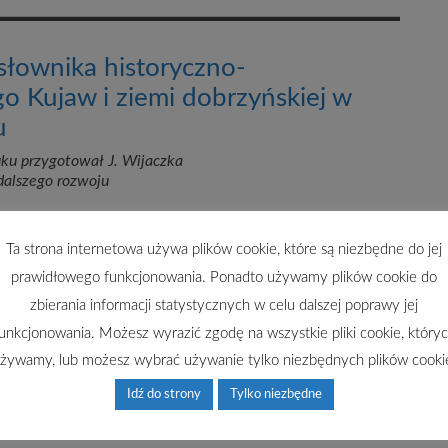
słownika historyczno-
o Kujaw i ziemi dobrzyńskiej w
u
uku przygotował J. Wijaczka
dalszego rozwoju
Ta strona internetowa używa plików cookie, które są niezbędne do jej
prawidłowego funkcjonowania. Ponadto używamy plików cookie do
zbierania informacji statystycznych w celu dalszej poprawy jej
unkcjonowania. Możesz wyrazić zgodę na wszystkie pliki cookie, który
żywamy, lub możesz wybrać używanie tylko niezbędnych plików cooki
Idź do strony
Tylko niezbędne