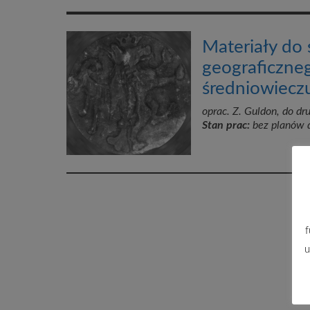
Materiały do 
geograficzneg
średniowiecz
oprac. Z. Guldon, do dr
Stan prac:
bez planów 
f
u