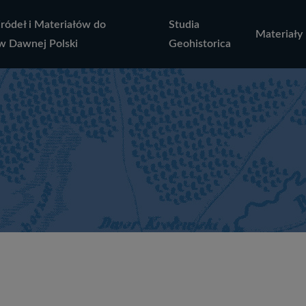
Źródeł i Materiałów do
Studia
Materiały
w Dawnej Polski
Geohistorica