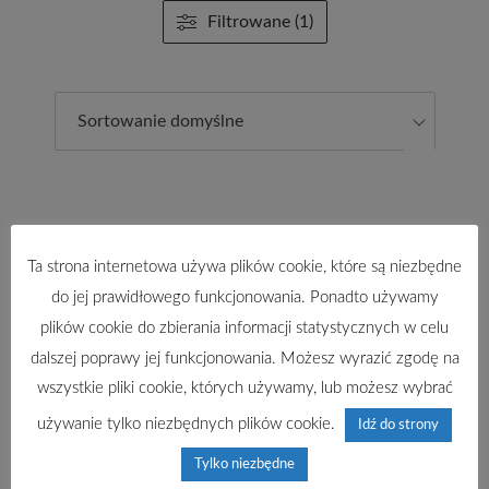
Filtrowane (1)
Sortowanie domyślne
Ta strona internetowa używa plików cookie, które są niezbędne
do jej prawidłowego funkcjonowania. Ponadto używamy
plików cookie do zbierania informacji statystycznych w celu
dalszej poprawy jej funkcjonowania. Możesz wyrazić zgodę na
wszystkie pliki cookie, których używamy, lub możesz wybrać
używanie tylko niezbędnych plików cookie.
Idź do strony
The Spatial Database Development for
Tylko niezbędne
Research on Settlements and Afforestation