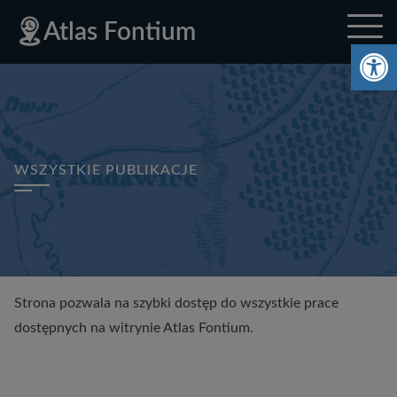
Deklaracja
Przejdź
Przejdź
Przejdź
Polityka
Mapa
Polityka
Mapa
Atlas Fontium
dostępności
do
do
do
prywatności
strony
prywatności
strony
Ot
menu
treści
stopki
głównego
WSZYSTKIE PUBLIKACJE
Strona pozwala na szybki dostęp do wszystkie prace
dostępnych na witrynie Atlas Fontium.