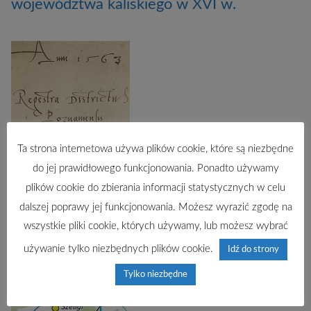
województwa kaliskiego w XVI w.
Ta strona internetowa używa plików cookie, które są niezbędne
do jej prawidłowego funkcjonowania. Ponadto używamy
Atlas historyczny Polski. Rejestry poborowe
plików cookie do zbierania informacji statystycznych w celu
województwa poznańskiego w XVI w.
dalszej poprawy jej funkcjonowania. Możesz wyrazić zgodę na
wszystkie pliki cookie, których używamy, lub możesz wybrać
używanie tylko niezbędnych plików cookie.
Idź do strony
Tylko niezbędne