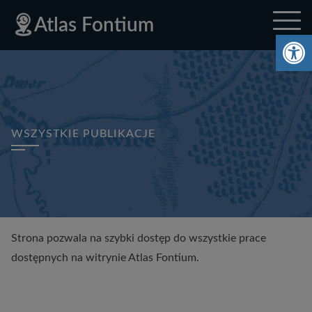
Deklaracja
Przejdź
Przejdź
Przejdź
Polityka
Mapa
Polityka
Mapa
Atlas Fontium
dostępności
do
do
do
prywatności
strony
prywatności
strony
Ot
menu
treści
stopki
głównego
WSZYSTKIE PUBLIKACJE
Strona pozwala na szybki dostęp do wszystkie prace
dostępnych na witrynie Atlas Fontium.