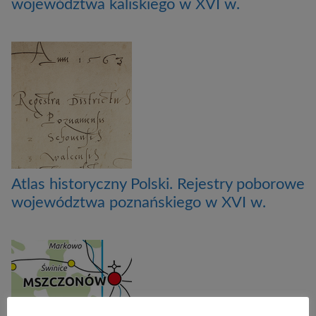
województwa kaliskiego w XVI w.
Atlas historyczny Polski. Rejestry poborowe
województwa poznańskiego w XVI w.