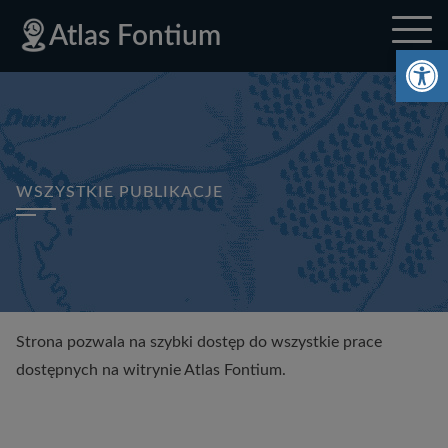
Deklaracja
Przejdź
Przejdź
Przejdź
Polityka
Mapa
Polityka
Mapa
Atlas Fontium
dostępności
do
do
do
prywatności
strony
prywatności
strony
Ot
menu
treści
stopki
głównego
WSZYSTKIE PUBLIKACJE
Strona pozwala na szybki dostęp do wszystkie prace
dostępnych na witrynie Atlas Fontium.