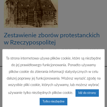
Zestawienie zborów protestanckich
w Rzeczypospolitej
red. Maciej Ptaszyński, Zespół Historii Kultury Staropolskiej,
Instytut Historyczny UW
Ta strona internetowa używa plików cookie, które są niezbędne
Stan prac:
Wersja robocza. Data aktualizacji: 31.12.2014
do jej prawidłowego funkcjonowania. Ponadto używamy
plików cookie do zbierania informacji statystycznych w celu
dalszej poprawy jej funkcjonowania. Możesz wyrazić zgodę na
wszystkie pliki cookie, których używamy, lub możesz wybrać
używanie tylko niezbędnych plików cookie.
Idź do strony
Tylko niezbędne