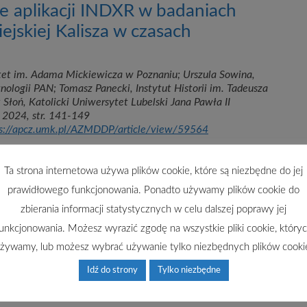
e aplikacji INDXR w badaniach
iejskiej Kalisza w czasach
tet im. Adama Mickiewicza w Poznaniu; Urszula Sowina,
Etnologii PAN; Tomasz Panecki, Instytut Historii im. Tadeusza
Słoń, Katolicki Uniwersytet Lubelski Jana Pawła II
, 2024, str. 141-149
ps://apcz.umk.pl/AZMDDP/article/view/59564
Ta strona internetowa używa plików cookie, które są niezbędne do jej
prawidłowego funkcjonowania. Ponadto używamy plików cookie do
zbierania informacji statystycznych w celu dalszej poprawy jej
unkcjonowania. Możesz wyrazić zgodę na wszystkie pliki cookie, który
żywamy, lub możesz wybrać używanie tylko niezbędnych plików cooki
Idź do strony
Tylko niezbędne