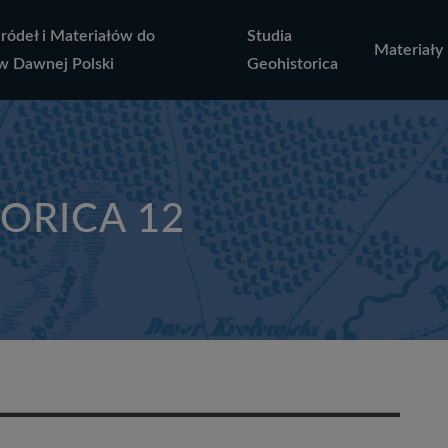
Źródeł i Materiałów do
Studia
Materiały
w Dawnej Polski
Geohistorica
ORICA 12