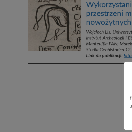
Wykorzystani
przestrzeni m
nowożytnych
Wojciech Lis, Uniwersy
Instytut Archeologii i 
Manteuffla PAN; Marek 
Studia Geohistorica 12
Link do publikacji:
htt
f
u