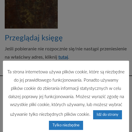
Przeglądaj księgę
Jeśli pobieranie nie rozpocznie się/nie nastąpi przeniesienie
na właściwy adres, kliknij
tutaj
.
Ta strona internetowa używa plików cookie, które są niezbędne
do jej prawidłowego funkcjonowania. Ponadto używamy
plików cookie do zbierania informacji statystycznych w celu
dalszej poprawy jej funkcjonowania. Możesz wyrazić zgodę na
wszystkie pliki cookie, których używamy, lub możesz wybrać
używanie tylko niezbędnych plików cookie.
Idź do strony
Tylko niezbędne