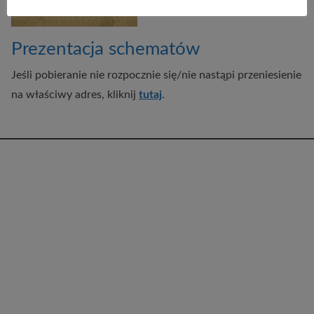
Prezentacja schematów
Jeśli pobieranie nie rozpocznie się/nie nastąpi przeniesienie
na właściwy adres, kliknij
tutaj
.