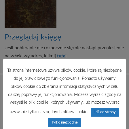
Przeglądaj księgę
Jeśli pobieranie nie rozpocznie się/nie nastąpi przeniesienie
na właściwy adres, kliknij
tutaj
.
Ta strona internetowa używa plików cookie, które są niezbędne
do jej prawidłowego funkcjonowania. Ponadto używamy
plików cookie do zbierania informacji statystycznych w celu
dalszej poprawy jej funkcjonowania. Możesz wyrazić zgodę na
wszystkie pliki cookie, których używamy, lub możesz wybrać
używanie tylko niezbędnych plików cookie.
Idź do strony
Tylko niezbędne